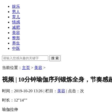
娱乐
男人
育儿
情感
减肥
美容
整形
养生
中医
当前位置：
主页
>
美容
>
视频 | 10分钟瑜伽序列锻炼全身，节奏感
时间：2019-10-20 13:26 | 栏目：
美容
| 点击：
次
时长
：12"14""
瑜伽拉伸