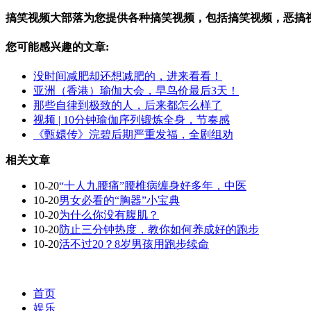
搞笑视频大部落为您提供各种搞笑视频，包括搞笑视频，恶搞
您可能感兴趣的文章:
没时间减肥却还想减肥的，进来看看！
亚洲（香港）瑜伽大会，早鸟价最后3天！
那些自律到极致的人，后来都怎么样了
视频 | 10分钟瑜伽序列锻炼全身，节奏感
《甄嬛传》浣碧后期严重发福，全剧组劝
相关文章
10-20
“十人九腰痛”腰椎病缠身好多年，中医
10-20
男女必看的“胸器”小宝典
10-20
为什么你没有腹肌？
10-20
防止三分钟热度，教你如何养成好的跑步
10-20
活不过20？8岁男孩用跑步续命
首页
娱乐