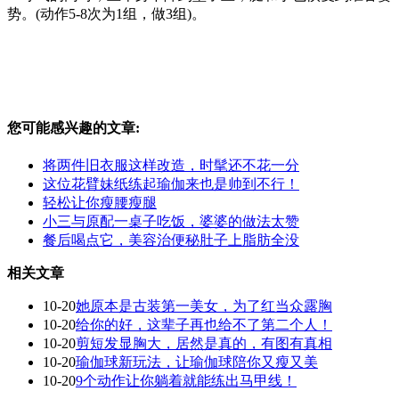
势。(动作5-8次为1组，做3组)。
您可能感兴趣的文章:
将两件旧衣服这样改造，时髦还不花一分
这位花臂妹纸练起瑜伽来也是帅到不行！
轻松让你瘦腰瘦腿
小三与原配一桌子吃饭，婆婆的做法太赞
餐后喝点它，美容治便秘肚子上脂肪全没
相关文章
10-20
她原本是古装第一美女，为了红当众露胸
10-20
给你的好，这辈子再也给不了第二个人！
10-20
剪短发显胸大，居然是真的，有图有真相
10-20
瑜伽球新玩法，让瑜伽球陪你又瘦又美
10-20
9个动作让你躺着就能练出马甲线！