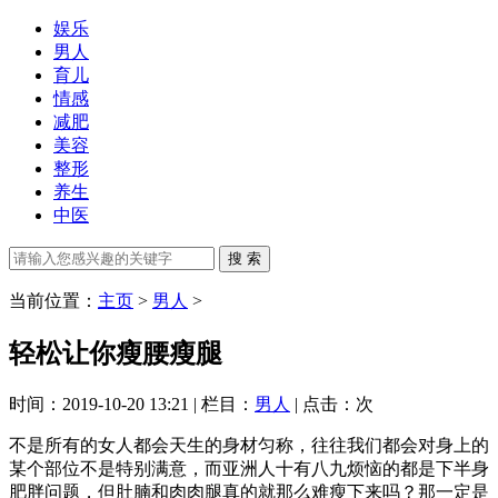
娱乐
男人
育儿
情感
减肥
美容
整形
养生
中医
当前位置：
主页
>
男人
>
轻松让你瘦腰瘦腿
时间：2019-10-20 13:21 | 栏目：
男人
| 点击：
次
不是所有的女人都会天生的身材匀称，往往我们都会对身上的
某个部位不是特别满意，而亚洲人十有八九烦恼的都是下半身
肥胖问题，但肚腩和肉肉腿真的就那么难瘦下来吗？那一定是