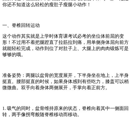
你还不知道这么轻松的瘦肚子瘦腿小动作！
一、
脊椎回转运动
这个动作其实就是上学时体育课考试必考的坐位体前屈的变
形！不过用不着把腿蹬直了拉筋拉到痛，用单侧身体屈向前方
就能轻松完成，动作到位了对肚子上、大腿上的肉肉锻炼可是
够够的哦。
准备姿势：
两腿以盆骨的宽度展开，下半身坐在地上，上半身
挺直。腰部挺直的时候，如果身体感到有些吃力，膝盖可以稍
微微曲。双手向着身体两侧展开，手掌向着正前方。
1. 吸气的同时，盆骨维持原来的状态，脊椎向着其中一侧面回
转，两手像拐弯般随脊椎移动而移动。