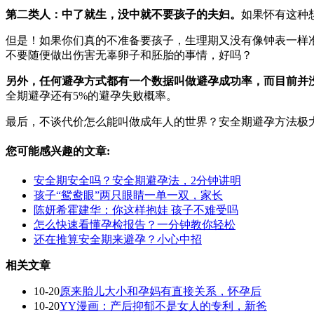
第二类人：中了就生，没中就不要孩子的夫妇。
如果怀有这种
但是！如果你们真的不准备要孩子，生理期又没有像钟表一样
不要随便做出伤害无辜卵子和胚胎的事情，好吗？
另外，任何避孕方式都有一个数据叫做避孕成功率
，而目前并
全期避孕还有5%的避孕失败概率。
最后，不谈代价怎么能叫做成年人的世界？安全期避孕方法极
您可能感兴趣的文章:
安全期安全吗？安全期避孕法，2分钟讲明
孩子“鸳鸯眼”两只眼睛一单一双，家长
陈妍希霍建华：你这样抱娃 孩子不难受吗
怎么快速看懂孕检报告？一分钟教你轻松
还在推算安全期来避孕？小心中招
相关文章
10-20
原来胎儿大小和孕妈有直接关系，怀孕后
10-20
YY漫画：产后抑郁不是女人的专利，新爸