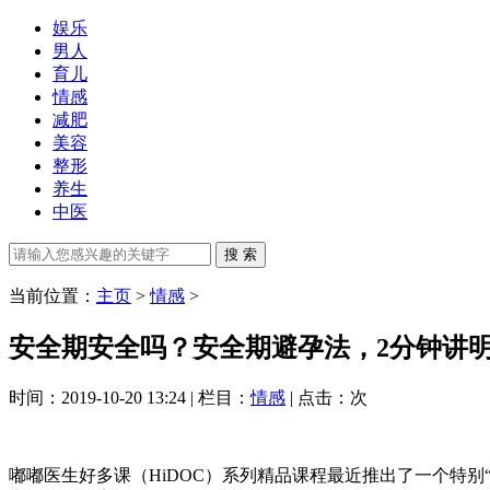
娱乐
男人
育儿
情感
减肥
美容
整形
养生
中医
当前位置：
主页
>
情感
>
安全期安全吗？安全期避孕法，2分钟讲
时间：2019-10-20 13:24 | 栏目：
情感
| 点击：
次
嘟嘟医生好多课（HiDOC）系列精品课程最近推出了一个特