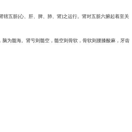
肾辖五脏(心、肝、脾、肺、肾)之运行。肾对五脏六腑起着至关
，脑为髓海。肾亏则髓空，髓空则骨软，骨软则腰膝酸麻，牙齿
。