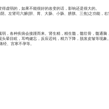
变得虚弱的，如果不能很好的改变的话，影响还是很大的。
为阴。左肾司六腑(胆、胃、大肠、小肠、膀胱、三焦)之功能，右
减弱，各种疾病会接踵而来。肾生精，精生髓，髓壮骨，髓通脑
现头晕目眩，耳鸣健忘，反应迟钝，精力下降，脱发皮皱等现象
痛经、宫寒不孕等。