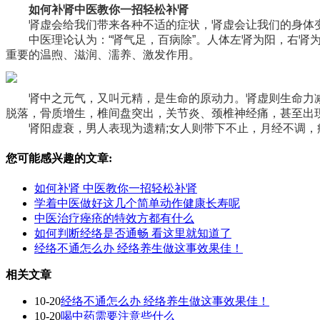
如何补肾中医教你一招轻松补肾
肾虚会给我们带来各种不适的症状，肾虚会让我们的身体
中医理论认为：“肾气足，百病除”。人体左肾为阳，右肾
重要的温煦、滋润、濡养、激发作用。
肾中之元气，又叫元精，是生命的原动力。肾虚则生命力
脱落，骨质增生，椎间盘突出，关节炎、颈椎神经痛，甚至出
肾阳虚衰，男人表现为遗精;女人则带下不止，月经不调，
您可能感兴趣的文章:
如何补肾 中医教你一招轻松补肾
学着中医做好这几个简单动作健康长寿呢
中医治疗痤疮的特效方都有什么
如何判断经络是否通畅 看这里就知道了
经络不通怎么办 经络养生做这事效果佳！
相关文章
10-20
经络不通怎么办 经络养生做这事效果佳！
10-20
喝中药需要注意些什么